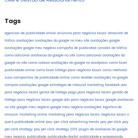
Tags
agencias de publicidade online
anúncios para negócios locais
atracción de
tráfico
avaliações
avaliações do google no meu site
avaliações google
avaliações google meu negócio
campaña de publicidad
canales de tráfico
como adicionar avaliacao do google no site
como adicionar avaliações do
google no site
como colocar avaliações do google no wordpress
como fazer
publicidade online
como fazer tráfego para negócios locais
como melhorar
suas campanhas de publicidade online
como receber avaliações no google
comprar avaliações google
estrategia de inbound marketing
facebook ads
para negócios locais
gestor de tráfego pago para negócios locais
gestão de
tráfego para negócios locais
google ads para negócios locais
google avaliacao
no site
google meu negócio
google meu negócio avaliações
logistica de
amazon
marketing online
marketing para negócios locais
negócios locais
o
que é publicidade online
pay-per-click advertising trends
pay per click
pay
per click strategy
pay per click strategy 2019
plugin de avaliacao do google
meu negocio
publicidade
publicidade digital
publicidade e propaganda