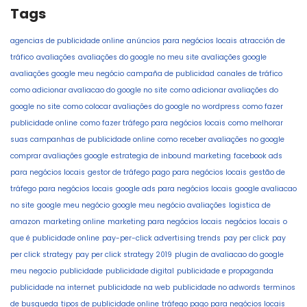
Tags
agencias de publicidade online
anúncios para negócios locais
atracción de
tráfico
avaliações
avaliações do google no meu site
avaliações google
avaliações google meu negócio
campaña de publicidad
canales de tráfico
como adicionar avaliacao do google no site
como adicionar avaliações do
google no site
como colocar avaliações do google no wordpress
como fazer
publicidade online
como fazer tráfego para negócios locais
como melhorar
suas campanhas de publicidade online
como receber avaliações no google
comprar avaliações google
estrategia de inbound marketing
facebook ads
para negócios locais
gestor de tráfego pago para negócios locais
gestão de
tráfego para negócios locais
google ads para negócios locais
google avaliacao
no site
google meu negócio
google meu negócio avaliações
logistica de
amazon
marketing online
marketing para negócios locais
negócios locais
o
que é publicidade online
pay-per-click advertising trends
pay per click
pay
per click strategy
pay per click strategy 2019
plugin de avaliacao do google
meu negocio
publicidade
publicidade digital
publicidade e propaganda
publicidade na internet
publicidade na web
publicidade no adwords
terminos
de busqueda
tipos de publicidade online
tráfego pago para negócios locais