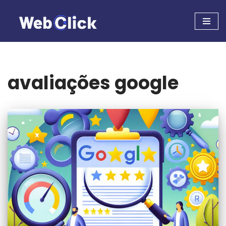
Pular
para
o
conteúdo
avaliações google