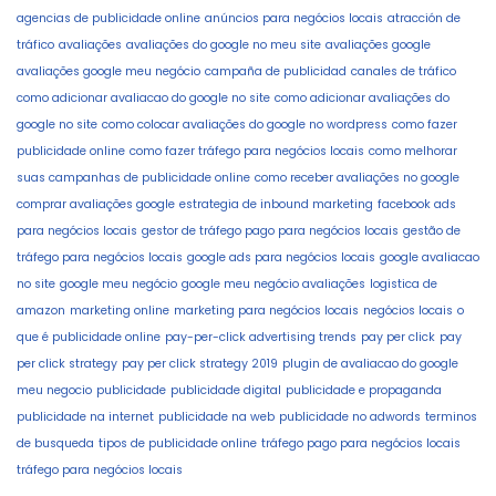
agencias de publicidade online
anúncios para negócios locais
atracción de
tráfico
avaliações
avaliações do google no meu site
avaliações google
avaliações google meu negócio
campaña de publicidad
canales de tráfico
como adicionar avaliacao do google no site
como adicionar avaliações do
google no site
como colocar avaliações do google no wordpress
como fazer
publicidade online
como fazer tráfego para negócios locais
como melhorar
suas campanhas de publicidade online
como receber avaliações no google
comprar avaliações google
estrategia de inbound marketing
facebook ads
para negócios locais
gestor de tráfego pago para negócios locais
gestão de
tráfego para negócios locais
google ads para negócios locais
google avaliacao
no site
google meu negócio
google meu negócio avaliações
logistica de
amazon
marketing online
marketing para negócios locais
negócios locais
o
que é publicidade online
pay-per-click advertising trends
pay per click
pay
per click strategy
pay per click strategy 2019
plugin de avaliacao do google
meu negocio
publicidade
publicidade digital
publicidade e propaganda
publicidade na internet
publicidade na web
publicidade no adwords
terminos
de busqueda
tipos de publicidade online
tráfego pago para negócios locais
tráfego para negócios locais