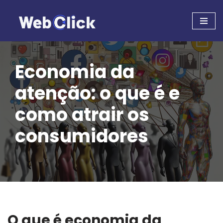
Pular
para
o
conteúdo
Economia da
atenção: o que é e
como atrair os
consumidores
O que é economia da