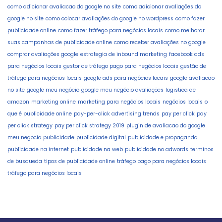
como adicionar avaliacao do google no site
como adicionar avaliações do
google no site
como colocar avaliações do google no wordpress
como fazer
publicidade online
como fazer tráfego para negócios locais
como melhorar
suas campanhas de publicidade online
como receber avaliações no google
comprar avaliações google
estrategia de inbound marketing
facebook ads
para negócios locais
gestor de tráfego pago para negócios locais
gestão de
tráfego para negócios locais
google ads para negócios locais
google avaliacao
no site
google meu negócio
google meu negócio avaliações
logistica de
amazon
marketing online
marketing para negócios locais
negócios locais
o
que é publicidade online
pay-per-click advertising trends
pay per click
pay
per click strategy
pay per click strategy 2019
plugin de avaliacao do google
meu negocio
publicidade
publicidade digital
publicidade e propaganda
publicidade na internet
publicidade na web
publicidade no adwords
terminos
de busqueda
tipos de publicidade online
tráfego pago para negócios locais
tráfego para negócios locais