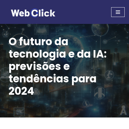
Pular
para
o
conteúdo
O futuro da
tecnologia e da IA:
previsões e
tendências para
2024